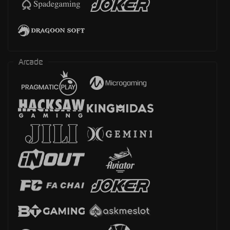
Arcade