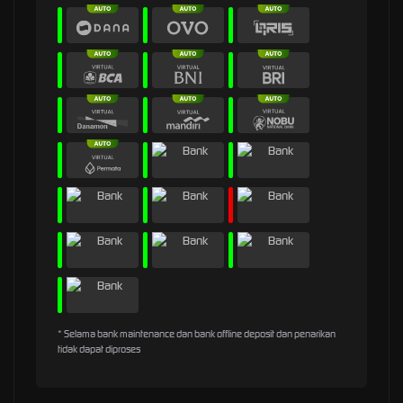
* Selama bank maintenance dan bank offline deposit dan penarikan
tidak dapat diproses