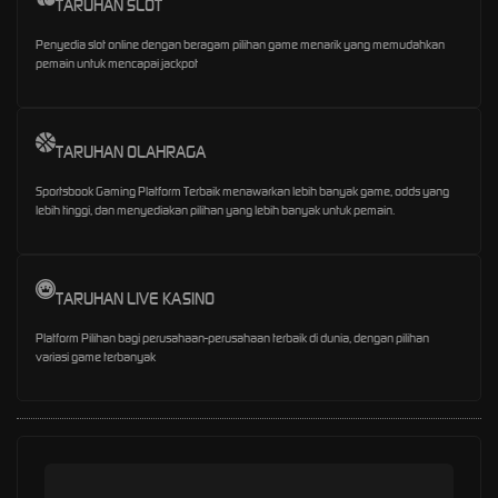
TARUHAN SLOT
Penyedia slot online dengan beragam pilihan game menarik yang memudahkan
pemain untuk mencapai jackpot
TARUHAN OLAHRAGA
Sportsbook Gaming Platform Terbaik menawarkan lebih banyak game, odds yang
lebih tinggi, dan menyediakan pilihan yang lebih banyak untuk pemain.
TARUHAN LIVE KASINO
Platform Pilihan bagi perusahaan-perusahaan terbaik di dunia, dengan pilihan
variasi game terbanyak