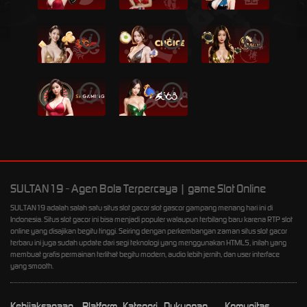
i
i
i
i
i
SULTAN19 - Agen Bola Terpercaya | game Slot Online
SULTAN19 adalah salah satu situs slot gacor slot gascor gampang menang hari ini di
Indonesia. Situs slot gacor ini bisa menjadi populer walaupun terbilang baru karena RTP slot
online yang disajikan begitu tinggi. Seiring dengan perkembangan zaman situs slot gacor
terbaru ini juga sudah update dari segi teknologi yang menggunakan HTML5, inilah yang
membuat grafis permainan terlihat begitu modern, audio lebih jernih, dan user interface
yang smooth.
Kebijaksanaan
Platform
Kategori
Dukungan
Komunitas