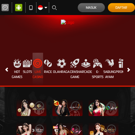
MASUK
DAFTAR
HOT
SLOTS
LIVE
RACE
OLAHRAGA
CRASH
ARCADE
E-
SABUNG
PROMOSI
GAMES
CASINO
GAME
SPORTS
AYAM
i
i
i
i
i
i