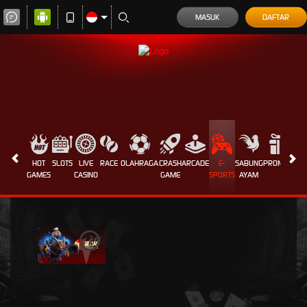
MASUK
DAFTAR
HOT
SLOTS
LIVE
RACE
OLAHRAGA
CRASH
ARCADE
E-
SABUNG
PROMOSI
GAMES
CASINO
GAME
SPORTS
AYAM
i