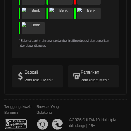
* Selama bank maintenance dan bank offline deposit dan penarikan
tidak dapat diproses
Deposit
Penarikan
Rata-rata 3 Menit
Rata-rata 5 Menit
Tanggung Jawab
Browser Yang
Bermain
Didukung
©2026 SULTAN19. Hak cipta
dilindungi | 18+