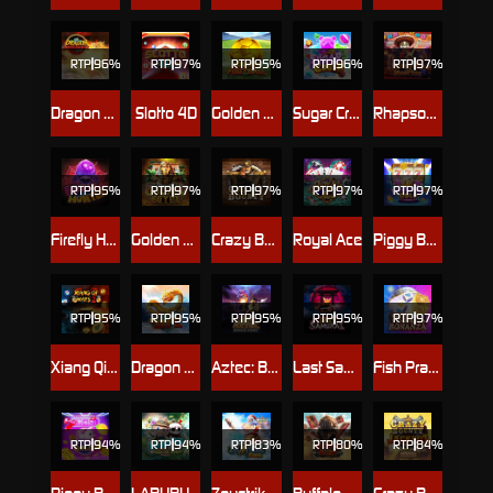
RTP
96%
RTP
97%
RTP
95%
RTP
96%
RTP
97%
Dragon Chi’s Quest
Slotto 4D
Golden Football
Sugar Crush
Rhapsody of Muertos
RTP
95%
RTP
97%
RTP
97%
RTP
97%
RTP
97%
Firefly Hunter
Golden Egypt
Crazy Bounty
Royal Ace
Piggy Bank Gold
RTP
95%
RTP
95%
RTP
95%
RTP
95%
RTP
97%
Xiang Qi Ways 2
Dragon Chi's Quest 2
Aztec: Bonus Hunt
Last Samurai
Fish Prawn Crab Bonanza
RTP
94%
RTP
94%
RTP
83%
RTP
80%
RTP
84%