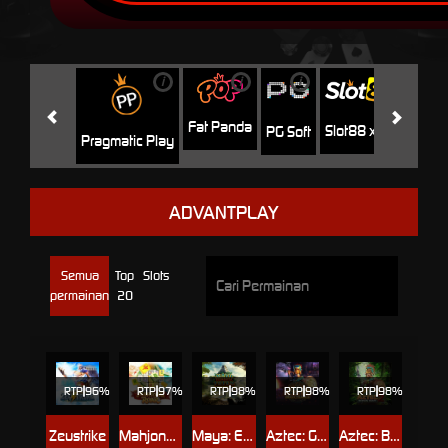
i
i
i
i
i
Facha
Fat Panda
Slot88 x PP
PG Soft
Pragmatic Play
ADVANTPLAY
Semua
Top
Slots
permainan
20
RTP
96%
RTP
97%
RTP
98%
RTP
98%
RTP
98%
Zeustrike
Mahjong Roar
Maya: Elemental Totem
Aztec: Gold Temple
Aztec: Bonus Hunt 2