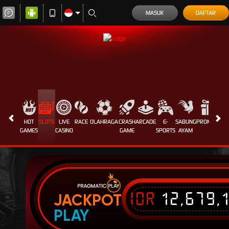
MASUK
DAFTAR
HOT
SLOTS
LIVE
RACE
OLAHRAGA
CRASH
ARCADE
E-
SABUNG
PROMOSI
GAMES
CASINO
GAME
SPORTS
AYAM
IDR
12,679,
JACKPOT
PLAY