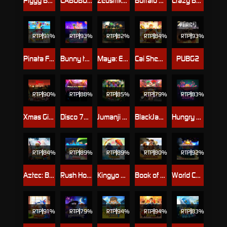
Piggy Bank Gold 2
LABUBU: Fall In Wild
Zeustrike Xmas
Buffalo Rush
Crazy Bounty: Jackpot
RTP
91%
RTP
93%
RTP
82%
RTP
84%
RTP
93%
Pinata Fest
Bunny to the Moon
Maya: Elemental Totem 2
Cai Shen Fortune
PUBG2
RTP
90%
RTP
88%
RTP
85%
RTP
79%
RTP
83%
Xmas Gift Delight
Disco 777
Jumanji Bonanza
BlackJack21
Hungry Slime
RTP
84%
RTP
89%
RTP
89%
RTP
80%
RTP
92%
Aztec: Bonus Hunt 2 Xmas
Rush Hour Gold
Kingyo Riches
Book of Safari
World Cup Final
RTP
91%
RTP
79%
RTP
94%
RTP
94%
RTP
83%