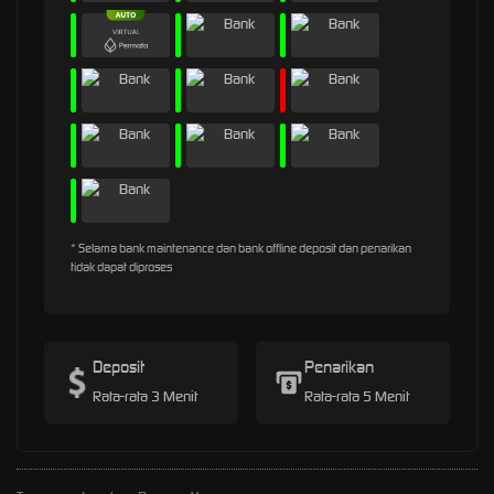
* Selama bank maintenance dan bank offline deposit dan penarikan
tidak dapat diproses
Deposit
Penarikan
Rata-rata 3 Menit
Rata-rata 5 Menit